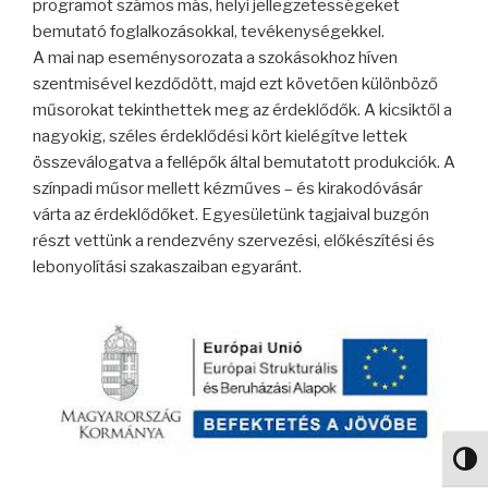
programot számos más, helyi jellegzetességeket
bemutató foglalkozásokkal, tevékenységekkel.
A mai nap eseménysorozata a szokásokhoz híven
szentmisével kezdődött, majd ezt követően különböző
műsorokat tekinthettek meg az érdeklődők. A kicsiktől a
nagyokig, széles érdeklődési kört kielégítve lettek
összeválogatva a fellépők által bemutatott produkciók. A
színpadi műsor mellett kézműves – és kirakodóvásár
várta az érdeklődőket. Egyesületünk tagjaival buzgón
részt vettünk a rendezvény szervezési, előkészítési és
lebonyolítási szakaszaiban egyaránt.
Nagy 