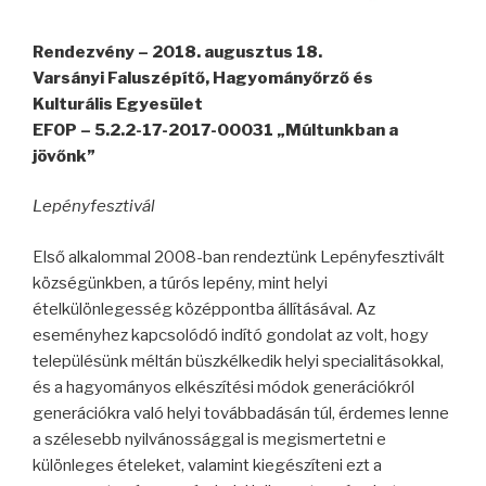
Rendezvény – 2018. augusztus 18.
Varsányi Faluszépítő, Hagyományőrző és
Kulturális Egyesület
EFOP – 5.2.2-17-2017-00031 „Múltunkban a
jövőnk”
Lepényfesztivál
Első alkalommal 2008-ban rendeztünk Lepényfesztivált
községünkben, a túrós lepény, mint helyi
ételkülönlegesség középpontba állításával. Az
eseményhez kapcsolódó indító gondolat az volt, hogy
településünk méltán büszkélkedik helyi specialitásokkal,
és a hagyományos elkészítési módok generációkról
generációkra való helyi továbbadásán túl, érdemes lenne
a szélesebb nyilvánossággal is megismertetni e
különleges ételeket, valamint kiegészíteni ezt a