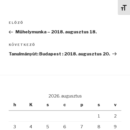
Betű
Bejegyzés
Korábbi
ELŐZŐ
navigáció
bejegyzés
Műhelymunka – 2018. augusztus 18.
Következő
KÖVETKEZŐ
bejegyzés
Tanulmányút: Budapest : 2018. augusztus 20.
2026. augusztus
h
K
s
c
p
s
v
1
2
3
4
5
6
7
8
9