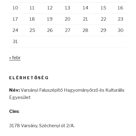
10
11
12
13
14
15
16
17
18
19
20
21
22
23
24
25
26
27
28
29
30
31
« febr
ELÉRHETŐSÉG
Név:
Varsányi Faluszépítő Hagyományőrző és Kulturális
Egyesület
Cím:
3178 Varsány, Széchenyi út 2/A.