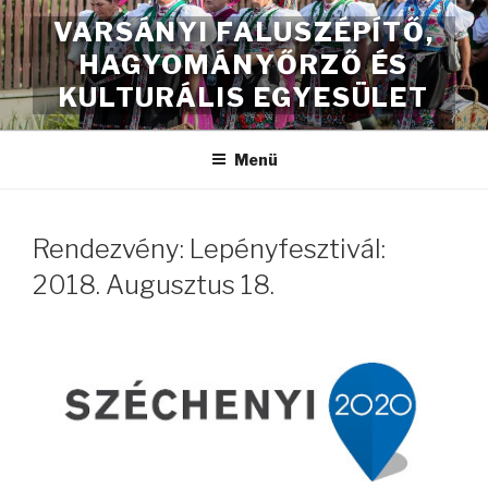
Tartalomhoz
VARSÁNYI FALUSZÉPÍTŐ,
HAGYOMÁNYŐRZŐ ÉS
KULTURÁLIS EGYESÜLET
Menü
Rendezvény: Lepényfesztivál:
2018. Augusztus 18.