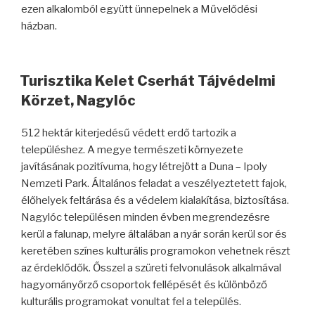
ezen alkalomból együtt ünnepelnek a Művelődési
házban.
Turisztika Kelet Cserhát Tájvédelmi
Körzet, Nagylóc
512 hektár kiterjedésű védett erdő tartozik a
településhez. A megye természeti környezete
javításának pozitívuma, hogy létrejött a Duna – Ipoly
Nemzeti Park. Általános feladat a veszélyeztetett fajok,
élőhelyek feltárása és a védelem kialakítása, biztosítása.
Nagylóc településen minden évben megrendezésre
kerül a falunap, melyre általában a nyár során kerül sor és
keretében színes kulturális programokon vehetnek részt
az érdeklődők. Ősszel a szüreti felvonulások alkalmával
hagyományőrző csoportok fellépését és különböző
kulturális programokat vonultat fel a település.