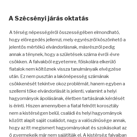
A Szécsényi járás oktatás
A térség népességéről összességében elmondható,
hogy elöregedés jellemzi, mely egyrészről köszönhető a
jelentős mértékű elvándorlásnak, másrészről pedig
annak a ténynek, hogy a születések száma évről-évre
csökken. A falvakból egyetemre, főiskolára elkerülő
fiatalok nem költöznek vissza tanulmányaik elvégzése
után. Ez nem pusztán a lakónépesség számának
csökkenését tekintve okoz problémát, hanem egyben a
szellemi tőke elvándorlását is jelenti, valamint a helyi
hagyományok ápolásának, életben tartásának kérdését
is érinti. Hiszen amennyiben a fiatal felnőtt korosztály
nem a kistérségen belül, családi és helyi hagyományok
között alapít saját családot, nagy a valószínűsége annak,
hogy az itt megismert hagyományokat és szokásokat az
ő gyermekeik már nem sajátítják el. A kistérség falvaiban