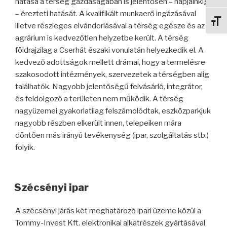
hatása a térség gazdaságában is jelentősen – napjainkig
– érezteti hatását. A kvalifikált munkaerő ingázásával
Betű
illetve részleges elvándorlásával a térség egésze és az
agrárium is kedvezőtlen helyzetbe került. A térség
földrajzilag a Cserhát északi vonulatán helyezkedik el. A
kedvező adottságok mellett drámai, hogy a termelésre
szakosodott intézmények, szervezetek a térségben alig
találhatók. Nagyobb jelentőségű felvásárló, integrátor,
és feldolgozó a területen nem működik. A térség
nagyüzemei gyakorlatilag felszámolódtak, eszközparkjuk
nagyobb részben elkerült innen, telepeiken mára
döntően más irányú tevékenység (ipar, szolgáltatás stb.)
folyik.
Szécsényi ipar
A szécsényi járás két meghatározó ipari üzeme közül a
Tommy-Invest Kft. elektronikai alkatrészek gyártásával