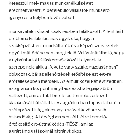
keresztül, mely magas munkanélküliséget
eredményezett. A betelepülő vállalatok munkaerő
igénye és a helyben lévő szabad
munkavállalói kínálat, csak részben találkozott. A fent leírt
probléma kialakulásának egyik oka, hogy a
szakképzésben a munkáltatók és a képző szervezetek
együttműködése nem megfelelő. Valószínűsíthető, hogy
a nyilvántartott álláskeresők között olyanok is
szerepelnek, akik a „fekete vagy szürkegazdaságban”
dolgoznak, bár az ellenőrzések erősítése ezt egyre
erőteljesebben mérsékli. Az elmúlt közel két évtizedben,
az agrárium központi irányítása és stratégiája sűrűn
változott, ami a stabil birtok- és termékszerkezet
kialakulását hátráltatta. Az agráriumban tapasztalható a
szétaprózottság, alacsony a szövetkezésre való
hajlandóság. A térségben nem jött létre termelő-
értékesítő együttműködés (TÉSZ), ami az
agrártámogatásoknál hátrányt okoz.