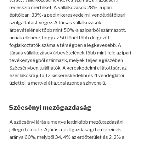
recesszió mértékét. A vállalkozások 28%-a ipari,
építőipari, 33%-a pedig kereskedelmi, vendéglátóipari
szolgáltatást végez. A társas vállalkozások
árbevételének több mint 50%-a az iparból származott,
annak ellenére, hogy az 50 főnél több dolgozót
foglalkoztatók száma a térségben a legkevesebb. A
társas vállalkozások árbevételének több mint fele az ipari
tevékenységből származik, melyek teljes egészében
Szécsényben találhatók. A kereskedelmi ellátottság az
ezer lakosra jutó 12 kiskereskedelmi és 4 vendéglátói
üzlettel, a megyei átlaggal azonos színvonalú.
Szécsényi mezőgazdaság
A szécsényi járás a megye leginkább mezőgazdasági
jellegű területe. A járás mezőgazdasági területeinek
aránya 60%, melyből 34, 4% az erdőterület és 2, 2% a