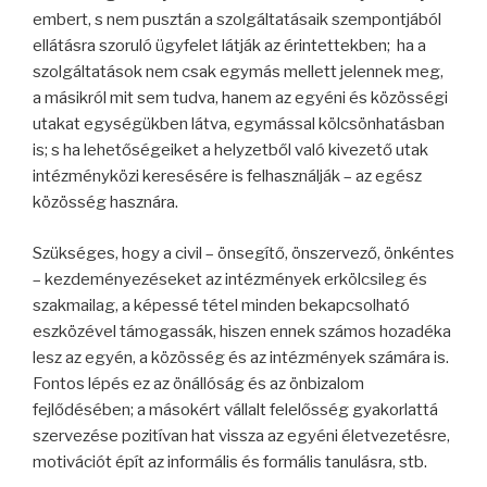
embert, s nem pusztán a szolgáltatásaik szempontjából
ellátásra szoruló ügyfelet látják az érintettekben; ha a
szolgáltatások nem csak egymás mellett jelennek meg,
a másikról mit sem tudva, hanem az egyéni és közösségi
utakat egységükben látva, egymással kölcsönhatásban
is; s ha lehetőségeiket a helyzetből való kivezető utak
intézményközi keresésére is felhasználják – az egész
közösség hasznára.
Szükséges, hogy a civil – önsegítő, önszervező, önkéntes
– kezdeményezéseket az intézmények erkölcsileg és
szakmailag, a képessé tétel minden bekapcsolható
eszközével támogassák, hiszen ennek számos hozadéka
lesz az egyén, a közösség és az intézmények számára is.
Fontos lépés ez az önállóság és az önbizalom
fejlődésében; a másokért vállalt felelősség gyakorlattá
szervezése pozitívan hat vissza az egyéni életvezetésre,
motivációt épít az informális és formális tanulásra, stb.