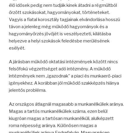
élő idősek pedig nem tudják kinek átadni a régmúltból
őrzött szokásokat, hagyományokat, történeteket.
Vagyis a fiatal korosztály tagjainak elvándorlása hosszú
távon a jelenleg még működő hagyományok és a
hagyományőrzés jövőjét is veszélyezteti, kilátásba
helyezve a helyi szokások feledésbe merülésének
esélyét.
A járásban működő oktatási intézmények között nincs
felsőfokú végzettséget adó intézmény. A működő
intézmények nem „igazodnak” a piaci és munkaerő-piaci
igényekhez. A korábban jól működő szakképzés hiánya
jelentős probléma.
Az országos átlagnál magasabb a munkanélküliek aránya.
Magas a tartós munkanélküliek száma, ezen belül
kiugróan magas a tartósan munkanélküli, alulképzett
roma népesség aránya. Különösen magas a
munkanélküliek aránya Endrefalván, Magyargécen,