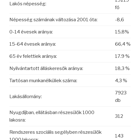
19219
Lakós népesség:
fő
Népesség számának változása 2001 óta:
-8,6
0-14 évesek aránya:
15,8%
15-64 évesek aránya:
66,4 %
65 év felettiek aránya:
17.9 %
Nyilvántartott álláskeresők aránya:
18,3 %
Tartósan munkanélküliek száma:
4,3 %
7923
Lakásállomány:
db
Nyugdíjban, ellátásban részesülők 1000
312
lakosra:
Rendszeres szociális segélyben részesülők
143
1000 lakosra: