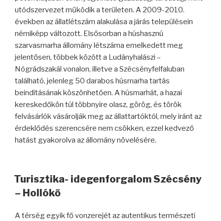
utódszervezet működik a területen. A 2009-2010.
években az állatlétszám alakulása a járás településein
némiképp változott. Elsősorban a húshasznú
szarvasmarha állomány létszáma emelkedett meg
jelentősen, többek között a Ludányhalászi –
Nógrádszakál vonalon, illetve a Szécsényfelfaluban
található, jelenleg 50 darabos húsmarha tartás
beindításának köszönhetően. A húsmarhát, a hazai
kereskedőkön túl többnyire olasz, görög, és török
felvásárlók vásárolják meg az állattartóktól, mely iránt az
érdeklődés szerencsére nem csökken, ezzel kedvező
hatást gyakorolva az állomány növelésére.
Turisztika- idegenforgalom Szécsény
– Hollókő
A térség egyik fő vonzerejét az autentikus természeti