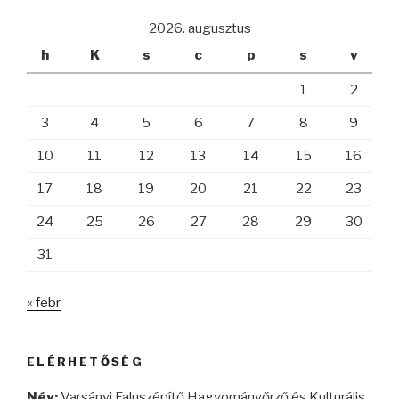
2026. augusztus
h
K
s
c
p
s
v
1
2
3
4
5
6
7
8
9
10
11
12
13
14
15
16
17
18
19
20
21
22
23
24
25
26
27
28
29
30
31
« febr
ELÉRHETŐSÉG
Név:
Varsányi Faluszépítő Hagyományőrző és Kulturális