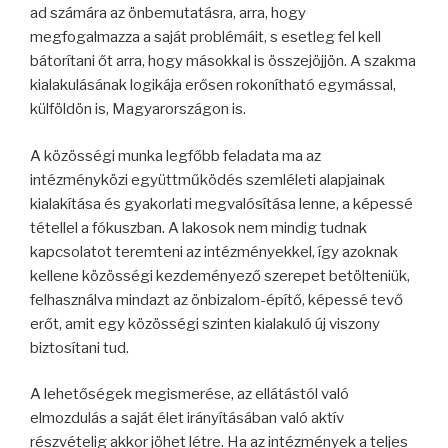
ad számára az önbemutatásra, arra, hogy
megfogalmazza a saját problémáit, s esetleg fel kell
bátorítani őt arra, hogy másokkal is összejöjjön. A szakma
kialakulásának logikája erősen rokonítható egymással,
külföldön is, Magyarországon is.
A közösségi munka legfőbb feladata ma az
intézményközi együttműködés szemléleti alapjainak
kialakítása és gyakorlati megvalósítása lenne, a képessé
tétellel a fókuszban. A lakosok nem mindig tudnak
kapcsolatot teremteni az intézményekkel, így azoknak
kellene közösségi kezdeményező szerepet betölteniük,
felhasználva mindazt az önbizalom-építő, képessé tevő
erőt, amit egy közösségi szinten kialakuló új viszony
biztosítani tud.
A lehetőségek megismerése, az ellátástól való
elmozdulás a saját élet irányításában való aktív
részvételig akkor jöhet létre. Ha az intézmények a teljes