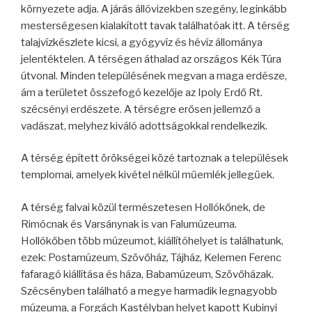
környezete adja. A járás állóvizekben szegény, leginkább
mesterségesen kialakított tavak találhatóak itt. A térség
talajvízkészlete kicsi, a gyógyvíz és hévíz állománya
jelentéktelen. A térségen áthalad az országos Kék Túra
útvonal. Minden településének megvan a maga erdésze,
ám a területet összefogó kezelője az Ipoly Erdő Rt.
szécsényi erdészete. A térségre erősen jellemző a
vadászat, melyhez kiváló adottságokkal rendelkezik.
A térség épített örökségei közé tartoznak a települések
templomai, amelyek kivétel nélkül műemlék jellegűek.
A térség falvai közül természetesen Hollókőnek, de
Rimócnak és Varsánynak is van Falumúzeuma.
Hollókőben több múzeumot, kiállítóhelyet is találhatunk,
ezek: Postamúzeum, Szövőház, Tájház, Kelemen Ferenc
fafaragó kiállítása és háza, Babamúzeum, Szövőházak.
Szécsényben található a megye harmadik legnagyobb
múzeuma, a Forgách Kastélyban helyet kapott Kubinyi