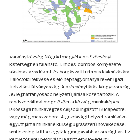
Varsány község Nógrád megyében a Szécsényi
kistérségben található. Dimbes-dombos környezete
alkalmas a vadászati és horgászati turizmus kiaknázására.
Palócföldi fekvése és élő néphagyománya révén igazi
turisztikai látványosság. A szécsényi járás Magyarország
36 leghátrányosabb helyzetű járása közé tartozik. A
rendszerváltást megelőzően a község munkaképes
lakossága munkavégzés céljából ingázott Budapestre,
vagy még messzebbre. A gazdasági helyzet romlásával
együtt járt a munkanélküliség ugrásszerű növekedése,
ami jelenleg is itt az egyik legmagasabb az országban. Ez
kedvezőtlenül befolyásolja az itt élők jövedelmi