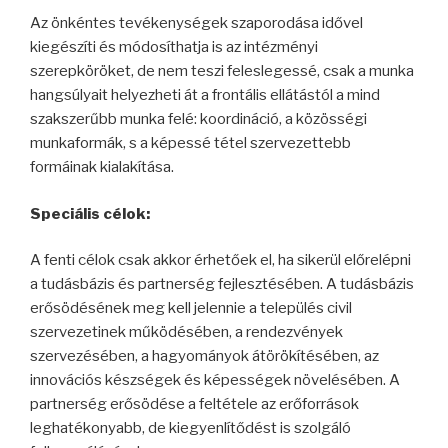
Az önkéntes tevékenységek szaporodása idővel
kiegészíti és módosíthatja is az intézményi
szerepköröket, de nem teszi feleslegessé, csak a munka
hangsúlyait helyezheti át a frontális ellátástól a mind
szakszerűbb munka felé: koordináció, a közösségi
munkaformák, s a képessé tétel szervezettebb
formáinak kialakítása.
Speciális célok:
A fenti célok csak akkor érhetőek el, ha sikerül előrelépni
a tudásbázis és partnerség fejlesztésében. A tudásbázis
erősödésének meg kell jelennie a település civil
szervezetinek működésében, a rendezvények
szervezésében, a hagyományok átörökítésében, az
innovációs készségek és képességek növelésében. A
partnerség erősödése a feltétele az erőforrások
leghatékonyabb, de kiegyenlítődést is szolgáló