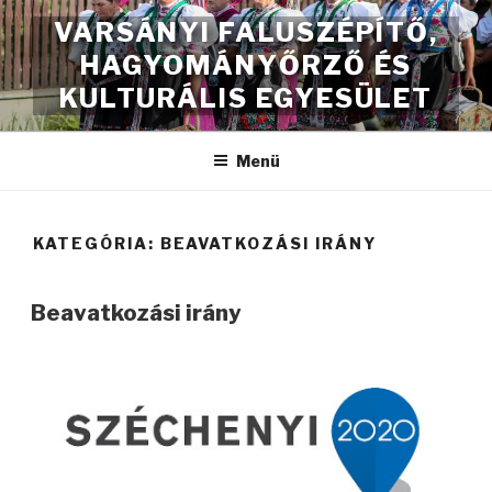
Tartalomhoz
VARSÁNYI FALUSZÉPÍTŐ,
HAGYOMÁNYŐRZŐ ÉS
KULTURÁLIS EGYESÜLET
Menü
KATEGÓRIA:
BEAVATKOZÁSI IRÁNY
Beavatkozási irány