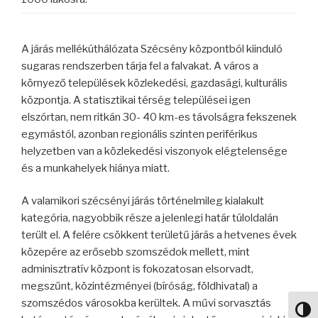
A járás mellékúthálózata Szécsény központból kiinduló
sugaras rendszerben tárja fel a falvakat. A város a
környező települések közlekedési, gazdasági, kulturális
központja. A statisztikai térség települései igen
elszórtan, nem ritkán 30- 40 km-es távolságra fekszenek
egymástól, azonban regionális szinten periférikus
helyzetben van a közlekedési viszonyok elégtelensége
és a munkahelyek hiánya miatt.
A valamikori szécsényi járás történelmileg kialakult
kategória, nagyobbik része a jelenlegi határ túloldalán
terült el. A felére csökkent területű járás a hetvenes évek
közepére az erősebb szomszédok mellett, mint
adminisztratív központ is fokozatosan elsorvadt,
megszűnt, közintézményei (bíróság, földhivatal) a
szomszédos városokba kerültek. A művi sorvasztás
Nagy 