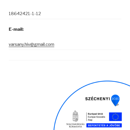
18642421-1-12
E-mail:
varsany.hiv@gmail.com
Keresés
Keres
a
következő
kifejezésre:
Köszönjük WordPress!