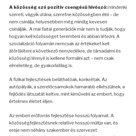
A közösség szó pozitív csengésű hívószó:
mindenki
szereti, vágyik utána, szeretne közösségben élni – de
nem csinálja, helyesebben még mindig kevesen
csinálják. A mai fiatal generációk már nem is tudják, hogy
hogyan kell közösséget teremteni és abban létezni. A
szocializáció folyamán nemcsak az értékeket kell
átörökíteni a következő nemzedékre, de társadalmi és
közösségi lénnyé is kellene formálni azt – nem csak
elméletileg, de gyakorlatilag is.
A fizikai fejlesztések beláthatóak, konkrétak. Az
autópályák, a szerelőcsarnokok hamarabb elkészülnek, a
fejlődés látszatát keltve, mint kiművelni az embert, hogy
értelmes életet éljen.
Az emberi erőforrás fejlesztése hosszú folyamat. A
közösségfejlesztésnek relatíve hosszú múltja van, és
ereje nem néhány szakember és szervezet