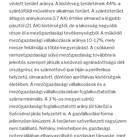
védett terület aránya. A kistérség területének 44%-a
szántóföldi művelésre alkalmas terület. A szántóterület
átlagos aranykorona (17 AK) értéke elmarad a legjobb
pásztói (21 AK) kistérségtől, de a lakosság nagyobb
része él a mezőgazdasági tevékenységből. A működő
mezőgazdasági vállalkozások aránya 10-12%, mely
mesze felülmúlja a többi megyei járást. A csökkenő
nemzetgazdasági súlyú mezőgazdaság továbbra is
jelentős szerepet játszik a kedvező agráradottságú déli
országrész, és számottevő ipar híján a periferikus
helyzetű, elmaradott, döntően aprófalvas kistérségek
életében. A mezőgazdasági vállalkozások és a
mezőgazdasági vállalkozásokban foglalkoztatottak
száma minimális. A 3 %-os megyei szintű
mezőgazdasági foglalkoztatotti arány jól tükrözi a
Szécsényi járás helyzetét is. A gazdálkodási forma
jellemzően kisüzemi. A területen szövetkezeti nagyüzem
nem található. Néhány, méreteiben és gazdasági
potenciáljában elhanyagolható gazdasági társaság, mint