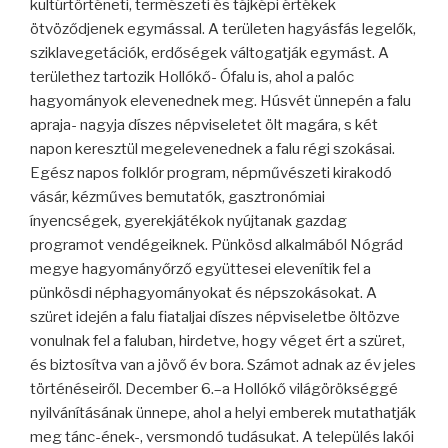
kultúrtörténeti, természeti és tájképi értékek
ötvöződjenek egymással. A területen hagyásfás legelők,
sziklavegetációk, erdőségek váltogatják egymást. A
területhez tartozik Hollókő- Ófalu is, ahol a palóc
hagyományok elevenednek meg. Húsvét ünnepén a falu
apraja- nagyja díszes népviseletet ölt magára, s két
napon keresztül megelevenednek a falu régi szokásai.
Egész napos folklór program, népművészeti kirakodó
vásár, kézműves bemutatók, gasztronómiai
ínyencségek, gyerekjátékok nyújtanak gazdag
programot vendégeiknek. Pünkösd alkalmából Nógrád
megye hagyományőrző együttesei elevenítik fel a
pünkösdi néphagyományokat és népszokásokat. A
szüret idején a falu fiataljai díszes népviseletbe öltözve
vonulnak fel a faluban, hirdetve, hogy véget ért a szüret,
és biztosítva van a jövő év bora. Számot adnak az év jeles
történéseiről. December 6.–a Hollókő világörökséggé
nyilvánításának ünnepe, ahol a helyi emberek mutathatják
meg tánc-ének-, versmondó tudásukat. A település lakói