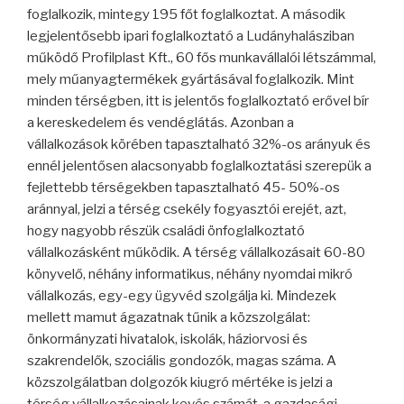
foglalkozik, mintegy 195 főt foglalkoztat. A második
legjelentősebb ipari foglalkoztató a Ludányhalásziban
működő Profilplast Kft., 60 fős munkavállalói létszámmal,
mely műanyagtermékek gyártásával foglalkozik. Mint
minden térségben, itt is jelentős foglalkoztató erővel bír
a kereskedelem és vendéglátás. Azonban a
vállalkozások körében tapasztalható 32%-os arányuk és
ennél jelentősen alacsonyabb foglalkoztatási szerepük a
fejlettebb térségekben tapasztalható 45- 50%-os
aránnyal, jelzi a térség csekély fogyasztói erejét, azt,
hogy nagyobb részük családi önfoglalkoztató
vállalkozásként működik. A térség vállalkozásait 60-80
könyvelő, néhány informatikus, néhány nyomdai mikró
vállalkozás, egy-egy ügyvéd szolgálja ki. Mindezek
mellett mamut ágazatnak tűnik a közszolgálat:
önkormányzati hivatalok, iskolák, háziorvosi és
szakrendelők, szociális gondozók, magas száma. A
közszolgálatban dolgozók kiugró mértéke is jelzi a
térség vállalkozásainak kevés számát, a gazdasági