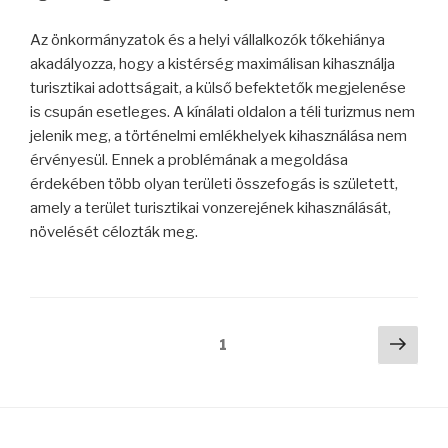
Az önkormányzatok és a helyi vállalkozók tőkehiánya
akadályozza, hogy a kistérség maximálisan kihasználja
turisztikai adottságait, a külső befektetők megjelenése
is csupán esetleges. A kínálati oldalon a téli turizmus nem
jelenik meg, a történelmi emlékhelyek kihasználása nem
érvényesül. Ennek a problémának a megoldása
érdekében több olyan területi összefogás is született,
amely a terület turisztikai vonzerejének kihasználását,
növelését célozták meg.
Bejegyzés
Köve
Oldal
1
oldal
navigáció