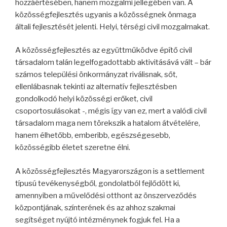
hozzáértésében, hanem mozgalmi jellegében van. A
közösségfejlesztés ugyanis a közösségnek önmaga
általi fejlesztését jelenti. Helyi, térségi civil mozgalmakat.
A közösségfejlesztés az együttműködve építő civil
társadalom talán legelfogadottabb aktivitásává vált – bár
számos települési önkormányzat riválisnak, sőt,
ellenlábasnak tekinti az alternatív fejlesztésben
gondolkodó helyi közösségi erőket, civil
csoportosulásokat -, mégis így van ez, mert a valódi civil
társadalom maga nem törekszik a hatalom átvételére,
hanem élhetőbb, emberibb, egészségesebb,
közösségibb életet szeretne élni.
A közösségfejlesztés Magyarországon is a settlement
típusú tevékenységből, gondolatból fejlődött ki,
amennyiben a művelődési otthont az önszerveződés
központjának, színterének és az ahhoz szakmai
segítséget nyújtó intézménynek fogjuk fel. Ha a