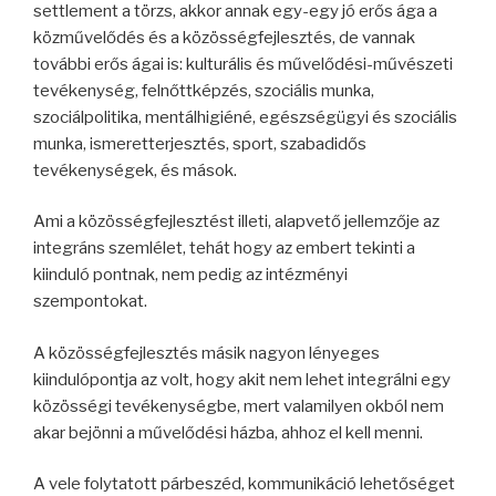
settlement a törzs, akkor annak egy-egy jó erős ága a
közművelődés és a közösségfejlesztés, de vannak
további erős ágai is: kulturális és művelődési-művészeti
tevékenység, felnőttképzés, szociális munka,
szociálpolitika, mentálhigiéné, egészségügyi és szociális
munka, ismeretterjesztés, sport, szabadidős
tevékenységek, és mások.
Ami a közösségfejlesztést illeti, alapvető jellemzője az
integráns szemlélet, tehát hogy az embert tekinti a
kiinduló pontnak, nem pedig az intézményi
szempontokat.
A közösségfejlesztés másik nagyon lényeges
kiindulópontja az volt, hogy akit nem lehet integrálni egy
közösségi tevékenységbe, mert valamilyen okból nem
akar bejönni a művelődési házba, ahhoz el kell menni.
A vele folytatott párbeszéd, kommunikáció lehetőséget