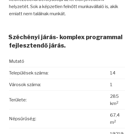
helyzetét. Sok a képzetlen felnőtt munkavállaló is, akik
emiatt nem találnak munkát.
Széchényi járás- komplex programmal
fejlesztendő járás.
Mutató
Települések száma:
14
Városok száma:
1
285
Területe:
2
km
67,4
Népsűrűség:
2
m