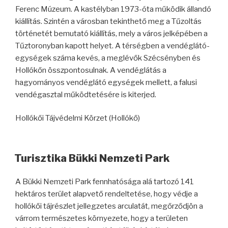
Ferenc Múzeum. A kastélyban 1973-óta működik állandó
kiállítás. Szintén a városban tekinthető meg a Tűzoltás
történetét bemutató kiállítás, mely a város jelképében a
Tűztoronyban kapott helyet. A térségben a vendéglátó-
egységek száma kevés, a meglévők Szécsényben és
Hollókőn összpontosulnak. A vendéglátás a
hagyományos vendéglátó egységek mellett, a falusi
vendégasztal működtetésére is kiterjed.
Hollókői Tájvédelmi Körzet (Hollókő)
Turisztika Bükki Nemzeti Park
A Bükki Nemzeti Park fennhatósága alá tartozó 141
hektáros terület alapvető rendeltetése, hogy védje a
hollókői tájrészlet jellegzetes arculatát, megőrződjön a
várrom természetes környezete, hogy a területen