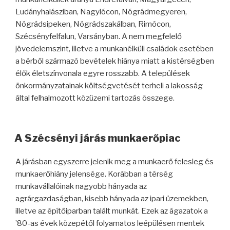
Ludányhalásziban, Nagylócon, Nógrádmegyeren,
Nógrádsipeken, Nógrádszakálban, Rimócon,
Szécsényfelfalun, Varsányban. A nem megfelelő
jövedelemszint, illetve a munkanélküli családok esetében
a bérből származó bevételek hiánya miatt a kistérségben
élők életszínvonala egyre rosszabb. A települések
önkormányzatainak költségvetését terheli a lakosság
által felhalmozott közüzemi tartozás összege.
A Szécsényi járás munkaerőpiac
A járásban egyszerre jelenik meg a munkaerő felesleg és
munkaerőhiány jelensége. Korábban a térség
munkavállalóinak nagyobb hányada az
agrárgazdaságban, kisebb hányada az ipari üzemekben,
illetve az építőiparban talált munkát. Ezek az ágazatok a
’80-as évek közepétől folyamatos leépülésen mentek