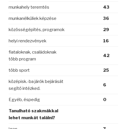
munkahely teremtés
43
munkanélküliek képzése
36
közösségépítés, programok
29
helyi rendezvények
16
fiataloknak, családoknak
42
több program
több sport
25
középisk.-ba járók bejárását
6
segítő intézked.
Egyéb, éspedig
0
Tanulható szakmákkal
lehet munkát találni?
igen
7