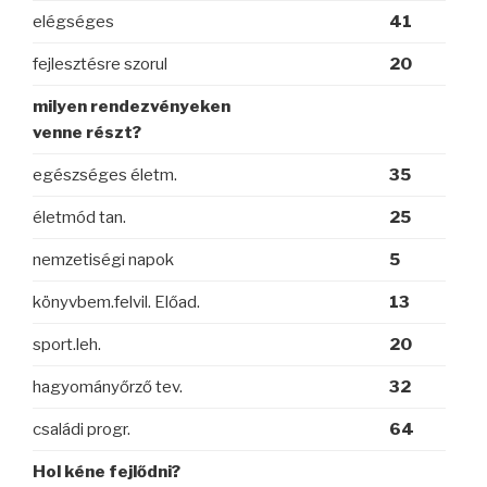
elégséges
41
fejlesztésre szorul
20
milyen rendezvényeken
venne részt?
egészséges életm.
35
életmód tan.
25
nemzetiségi napok
5
könyvbem.felvil. Előad.
13
sport.leh.
20
hagyományőrző tev.
32
családi progr.
64
Hol kéne fejlődni?