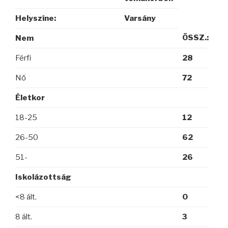
Helyszíne:
Varsány
ÖSSZ.:
Nem
Férfi
28
Nő
72
Életkor
18-25
12
26-50
62
51-
26
Iskolázottság
<8 ált.
0
8 ált.
3