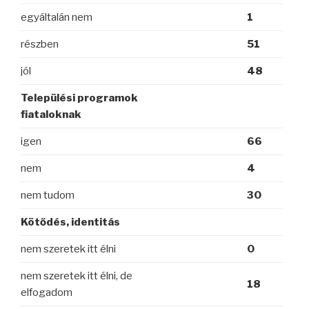
egyáltalán nem
1
részben
51
jól
48
Települési programok
fiataloknak
igen
66
nem
4
nem tudom
30
Kötődés, identitás
nem szeretek itt élni
0
nem szeretek itt élni, de
18
elfogadom