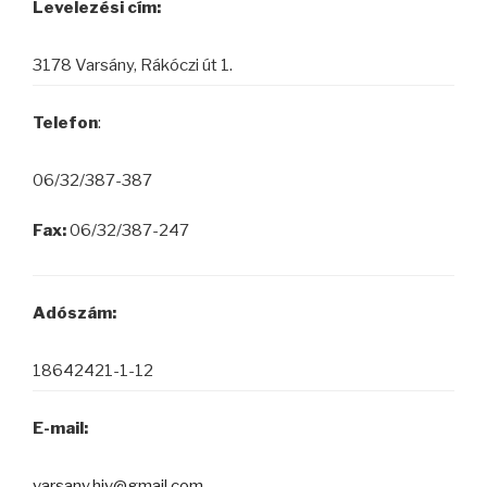
Levelezési cím:
3178 Varsány, Rákóczi út 1.
Telefon
:
06/32/387-387
Fax:
06/32/387-247
Adószám:
18642421-1-12
E-mail:
varsany.hiv@gmail.com