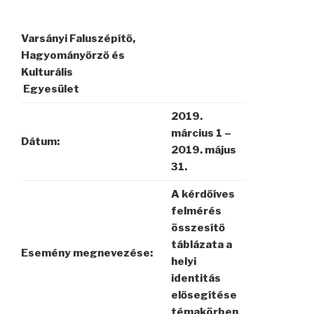
Varsányi Faluszépítő,
Hagyományőrző és
Kulturális
Egyesület
2019.
március 1 –
Dátum:
2019. május
31.
A kérdőíves
felmérés
összesítő
táblázata a
Esemény megnevezése:
helyi
identitás
elősegítése
témakörben