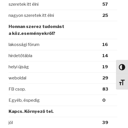
szeretek itt élni
57
nagyon szeretek itt élni
25
Honnan szerez tudomást
a köz.eseményekről?
lakossági fórum
16
hirdetőtábla
14
helyi újság
19
Nagy 
weboldal
29
Betű
FB csop.
83
Egyéb, éspedig
0
Kapcs. Környező tel.
jól
39