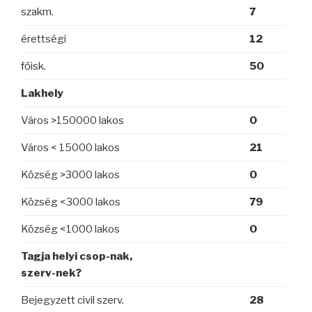
szakm.
7
érettségi
12
főisk.
50
Lakhely
Város >150000 lakos
0
Város < 15000 lakos
21
Község >3000 lakos
0
Község <3000 lakos
79
Község <1000 lakos
0
Tagja helyi csop-nak,
szerv-nek?
Bejegyzett civil szerv.
28