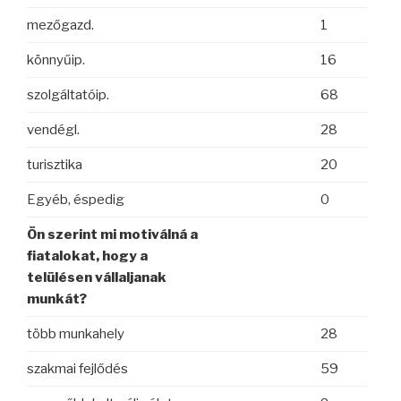
mezőgazd.
1
könnyűip.
16
szolgáltatóip.
68
vendégl.
28
turisztika
20
Egyéb, éspedig
0
Ön szerint mi motiválná a
fiatalokat, hogy a
telülésen vállaljanak
munkát?
több munkahely
28
szakmai fejlődés
59