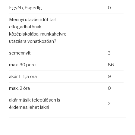
Egyéb, éspedig
0
Mennyi utazási időt tart
elfogadhatónak
középiskolába, munkahelyre
utazásra vonatkozóan?
semennyit
3
max. 30 perc
86
akár 1-1,5 óra
9
max. 2 óra
0
akár másik településen is
2
érdemes lehet lakni