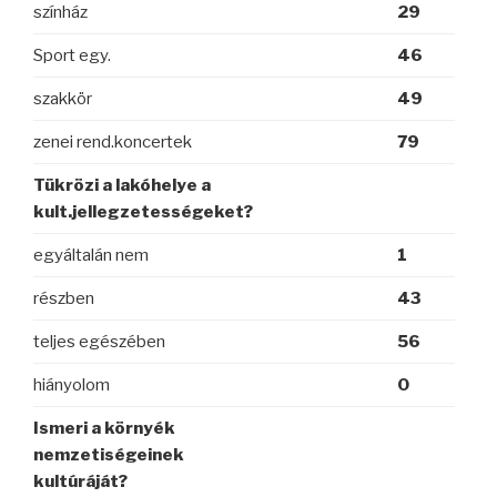
színház
29
Sport egy.
46
szakkör
49
zenei rend.koncertek
79
Tükrözi a lakóhelye a
kult.jellegzetességeket?
egyáltalán nem
1
részben
43
teljes egészében
56
hiányolom
0
Ismeri a környék
nemzetiségeinek
kultúráját?