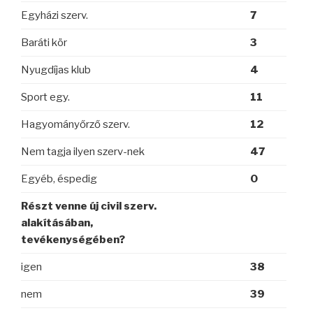
Egyházi szerv.
7
Baráti kör
3
Nyugdíjas klub
4
Sport egy.
11
Hagyományőrző szerv.
12
Nem tagja ilyen szerv-nek
47
Egyéb, éspedig
0
Részt venne új civil szerv.
alakításában,
tevékenységében?
igen
38
nem
39