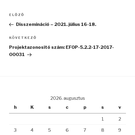
Bejegyzés
Korábbi
ELŐZŐ
navigáció
bejegyzés
Disszemináció – 2021. július 16-18.
Következő
KÖVETKEZŐ
bejegyzés
Projektazonosító szám: EFOP-5.2.2-17-2017-
00031
2026. augusztus
h
K
s
c
p
s
v
1
2
3
4
5
6
7
8
9