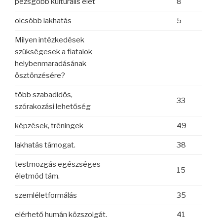
pezsgőbb kulturális élet
8
olcsóbb lakhatás
5
Milyen intézkedések
szükségesek a fiatalok
helybenmaradásának
ösztönzésére?
több szabadidős,
33
szórakozási lehetőség
képzések, tréningek
49
lakhatás támogat.
38
testmozgás egészséges
15
életmód tám.
szemléletformálás
35
elérhető humán közszolgát.
41