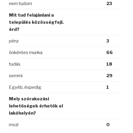
nem tudom
23
Mit tud felajánlani a
település közösségfejl.
érd?
pénz
3
önkéntes munka
66
tudás
18
semmi
29
Egyéb, éspedig
1
Mely szórakozási
lehetőségek érhetők el
lakóhelyén?
mozi
0