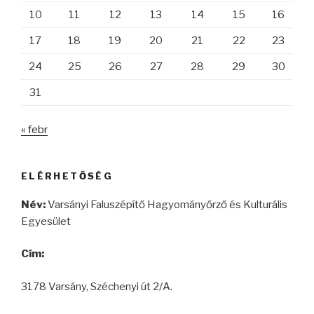
10
11
12
13
14
15
16
17
18
19
20
21
22
23
24
25
26
27
28
29
30
31
« febr
ELÉRHETŐSÉG
Név:
Varsányi Faluszépítő Hagyományőrző és Kulturális
Egyesület
Cím:
3178 Varsány, Széchenyi út 2/A.