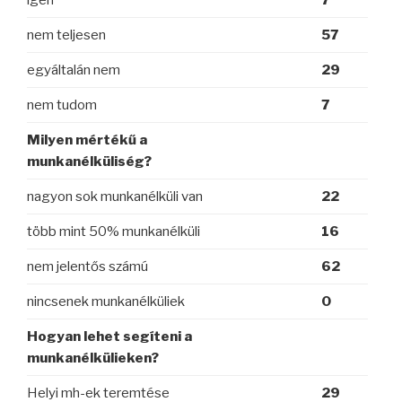
nem teljesen
57
egyáltalán nem
29
nem tudom
7
Milyen mértékű a
munkanélküliség?
nagyon sok munkanélküli van
22
több mint 50% munkanélküli
16
nem jelentős számú
62
nincsenek munkanélküliek
0
Hogyan lehet segíteni a
munkanélkülieken?
Helyi mh-ek teremtése
29