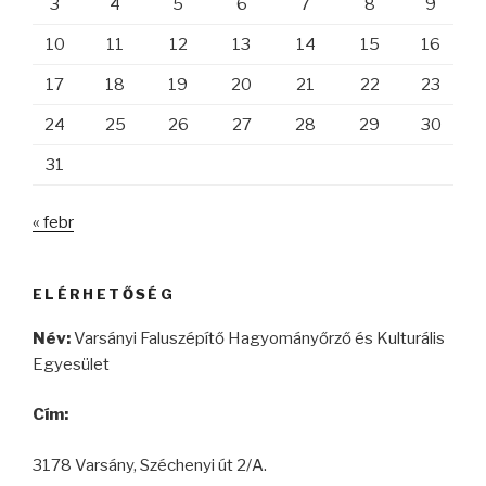
3
4
5
6
7
8
9
10
11
12
13
14
15
16
17
18
19
20
21
22
23
24
25
26
27
28
29
30
31
« febr
ELÉRHETŐSÉG
Név:
Varsányi Faluszépítő Hagyományőrző és Kulturális
Egyesület
Cím:
3178 Varsány, Széchenyi út 2/A.