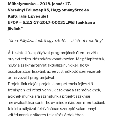
Műhelymunka – 2018. január 17.
Varsányi Faluszépítő, Hagyományőrző és
Kulturális Egyesület
EFOP – 5.2.2-17-2017-00031 „Múltunkban a
jövőnk”
Téma: Pályázat indító egyeztetés – „kich-of meeting”
Áttekintettük a pályázat programjának ütemtervét a
projekt teljes időszakára vonatkozóan. Megállapítottuk,
hogy a szakmai tervet aktualizálnunk kell, hogy
összhangban legyünk az együttműködő szervezetek
betervezett programjaival.
Projektünk elején projekt-kompetencia fejlesztő
tréningen kell részt venniük azoknak a személyeknek,
akiknek munkájára számítunk a projekt szakmai
megvalósítása során, hogy mindenképpen meg tudjunk
felelni a pályázat felhívásában szereplő valamennyi
kritériumnak a sikeres teljesítés érdekében.