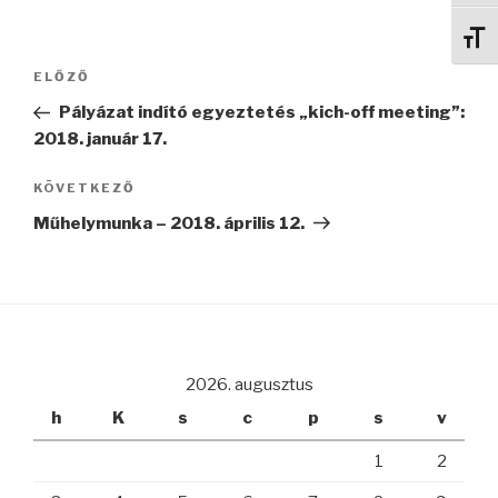
Betű
Bejegyzés
Korábbi
ELŐZŐ
navigáció
bejegyzés
Pályázat indító egyeztetés „kich-off meeting”:
2018. január 17.
Következő
KÖVETKEZŐ
bejegyzés
Műhelymunka – 2018. április 12.
2026. augusztus
h
K
s
c
p
s
v
1
2