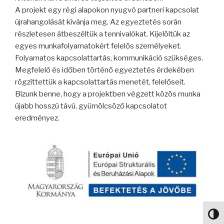
A projekt egy régi alapokon nyugvó partneri kapcsolat
újrahangolását kívánja meg. Az egyeztetés során
részletesen átbeszéltük a tennivalókat. Kijelöltük az
egyes munkafolyamatokért felelős személyeket.
Folyamatos kapcsolattartás, kommunikáció szükséges.
Megfelelő és időben történő egyeztetés érdekében
rögzíttettük a kapcsolattartás menetét, felelőseit.
Bízunk benne, hogy a projektben végzett közös munka
újabb hosszú távú, gyümölcsöző kapcsolatot
eredményez.
Nagy 