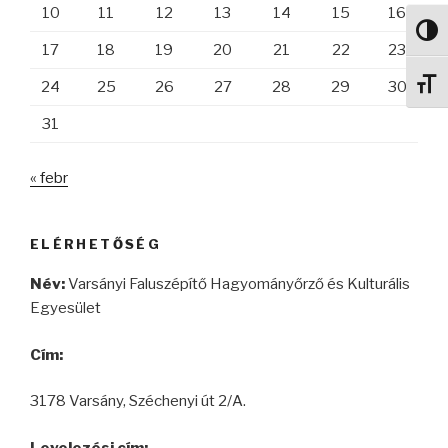
10
11
12
13
14
15
16
Nagy 
17
18
19
20
21
22
23
Betű
24
25
26
27
28
29
30
31
« febr
ELÉRHETŐSÉG
Név:
Varsányi Faluszépítő Hagyományőrző és Kulturális
Egyesület
Cím:
3178 Varsány, Széchenyi út 2/A.
Levelezési cím: