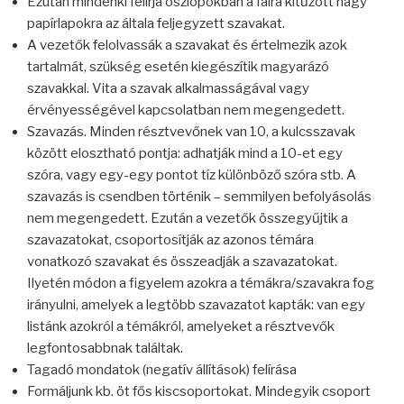
Ezután mindenki felírja oszlopokban a falra kitűzött nagy
papírlapokra az általa feljegyzett szavakat.
A vezetők felolvassák a szavakat és értelmezik azok
tartalmát, szükség esetén kiegészítik magyarázó
szavakkal. Vita a szavak alkalmasságával vagy
érvényességével kapcsolatban nem megengedett.
Szavazás. Minden résztvevőnek van 10, a kulcsszavak
között elosztható pontja: adhatják mind a 10-et egy
szóra, vagy egy-egy pontot tíz különböző szóra stb. A
szavazás is csendben történik – semmilyen befolyásolás
nem megengedett. Ezután a vezetők összegyűjtik a
szavazatokat, csoportosítják az azonos témára
vonatkozó szavakat és összeadják a szavazatokat.
Ilyetén módon a figyelem azokra a témákra/szavakra fog
irányulni, amelyek a legtöbb szavazatot kapták: van egy
listánk azokról a témákról, amelyeket a résztvevők
legfontosabbnak találtak.
Tagadó mondatok (negatív állítások) felírása
Formáljunk kb. öt fős kiscsoportokat. Mindegyik csoport