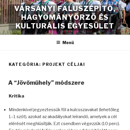
Tartalomhoz
VARSÁNYI FALUSZÉPÍTŐ,
HAGYOMÁNYŐRZŐ ÉS
KULTURÁLIS EGYESÜLET
Menü
KATEGÓRIA:
PROJEKT CÉLJAI
A “Jövőműhely” módszere
Kritika
Mindenkivel jegyeztessük föl a kulcsszavakat (lehetőleg
1–1 szót), azokat az akadályokat leírandó, amelyek a cél
elérését meghiúsítják. Ezt csendben végezzük (10 perc).