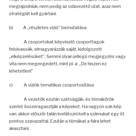
megrajzolniuk, nem pedig az odavezető utat, azaz nem
stratégiát kell gyártani.
b) A „részletes vízió” bemutatása
A csoportokat képviselő csoporttagok
felolvassák, elmagyarázzák saját, kidolgozott
„elképzelésüket”. Semmi olyan jellegű megjegyzés vagy
vita nem megengedett, mint pl. a: „De hiszen ez
lehetetlen!”
c) A víziók tematikus csoportosítása
A vezetők ezután szétvágják, és témakörök
szerint összeragasztják a képeket. Ha nagyon sok kép
van, akkor először talán korlátozni kell a számukat egy öt
pontos szavazattal. Ezután a témákat a falra lehet
akasztani.