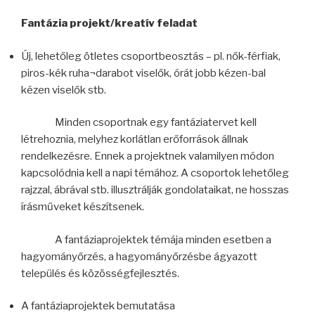
Fantázia projekt/kreatív feladat
Új, lehetőleg ötletes csoportbeosztás – pl. nők-férfiak,
piros-kék ruha¬darabot viselők, órát jobb kézen-bal
kézen viselők stb.
Minden csoportnak egy fantáziatervet kell
létrehoznia, melyhez korlátlan erőforrások állnak
rendelkezésre. Ennek a projektnek valamilyen módon
kapcsolódnia kell a napi témához. A csoportok lehetőleg
rajzzal, ábrával stb. illusztrálják gondolataikat, ne hosszas
írásműveket készítsenek.
A fantáziaprojektek témája minden esetben a
hagyományőrzés, a hagyományőrzésbe ágyazott
település és közösségfejlesztés.
A fantáziaprojektek bemutatása