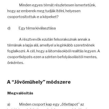
Minden egyes témát részletesen ismertetünk,
hogy az emberek meg tudják ítélni, helyesen
csoportosítottuk-e a képeket?
d) Egy téma kiválasztása
A résztvevők ezután felsorakoznak annak a
témának a lapja alá, amellyel a leginkább szeretnének
foglalkozni. A cél, hogy a látomásokból realitás legyen. A
csoportképzés ezen a szinten befolyásolástól mentes,
önkéntes.
A “Jövőműhely” módszere
Megvalósítás
a) Minden csoport kap egy „ötletlapot” az