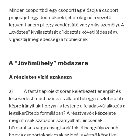
Minden csoportból egy csoporttag előadja a csoport
projektjét egy döntnöknek (lehetőleg ne a vezető
legyen, hanem pl. egy vendéglátó vagy más személy). A
„győztes” kiválasztását díjkiosztás követi (édesség),
vigaszdíj (még édesség) a többieknek.
A “Jövőműhely” módszere
A részletes vízió szakasza
a) A fantáziaprojekt során keletkezett energiát és
lelkesedést most az ideális állapottól egy részletesebb
képre irányítjuk: hogyan is festene a feladat-vállalkozás a
legsikerültebb formájában? A résztvevők képzelete
megint csak szabadon szárnyalhat: nincsenek
bürokratikus vagy anyagi korlátok. Kihangsúlyozandó,
hogy a csoportoknak csak az ideális végső képet kell