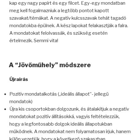
kap egy nagy papírt és egy filcet. Egy-egy mondatban
meg kell fogalmazniuk a legtöbb pontot kapott
szavakat/témákat. A negatív kulcsszavak tehát tagadó
mondatokba épülnek. A kész lapokat felakasztják a falra.
A mondatokat felolvassák, és szükség esetén
értelmezik. Semmi vita!
A “Jövőműhely” módszere
Újraírás
Pozitív mondatalkotás („ideális állapot”- jellegű
mondatok)
Újra kis csoportokban dolgozunk, és átalakítjuk a negatív
mondatokat pozitív állításokká, vagyis feltételezzük,
hogy a legfontosabb dolgok ideális állapotukban
működnek. A mondatokat nem folyamatosan írjuk, hanem
külön vezetjük, hogy a következő szakaszban