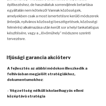
építkezéshez, de használatuk sorrendjének betartása
egyáltalán nem kötelező! Vannak közösségek,
amelyekben csak a most ismertetésre kerülő módszerek
(interjúk, nyilvános közösségi beszélgetések, közösségi
felmérés) alkalmazása után került sor a helyi tankatalógus
készítésére, vagy a „Jövőműhely” módszere szerinti
tervezésre.
Ifjúsági garancia akcióterv
A fejlesztés az alábbi módokon illeszkedik a
felhívásban megjelölt stratégiákhoz,
dokumentumokhoz
:
–
Végzettség nélküli iskolaelhagyás elleni
középtávú stratégia