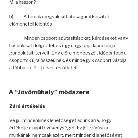
Mi a haszon?
b) A témák megvalósíthatóságáról készített
előmeneteli jelentés
Minden csoport az utasításokat, kérdéseket vagy
hasonlókat dolgoz fel, és egy nagy papírlapra felírja
gondolatait, terveit. Egy előre megbeszélt időpontban a
csoportok újra összeülnek, és mindegyik csoport vázolja
a többiek előtt terveit és ötleteit.
A “Jövőműhely” módszere
Záró értékelés
Végül mindenkinek lehetőséget adunk arra, hogy
értékelje a napi tevékenységet. Ez jó lezárása a
munkának, nemcsak azért, mert mindenki lehetőséget