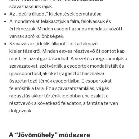
szavazhassunk rájuk.
Az „ideális állapot” kijelentések bemutatása
A mondatokat felakasztjuk a falra, felolvassuk és
értelmezzük. Minden csoport azonos mondatai között
vannak apró különbségek.
Szavazás az „ideális állapot”-ot tartalmazó
kijelentésekről. Minden egyes résztvevő öt pontot kap
most, és azzal gazdálkodhat. A vezetők megszámolják a
szavazatokat, szétvágják a csoportok mondatlistáit és
újracsoportosítják őket (ragasztót használva)
összetartozó témák csoportjaiba. E csoportokat
felerősítik a falra. Ez a szavazatszámlálás, vágás-
ragasztás akkor történik legjobban, ha ezalatt a
résztvevők a következő feladaton, a fantázia terven
dolgoznak.
A “Jövőműhely” módszere