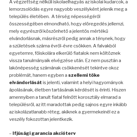
A végzettség nélküli iskolaelhagyás az iskolai kudarcok, a
lemorzsolódás egyre nagyobb veszélyként jelenik meg a
település életében. A térség népességéről
összességében elmondható, hogy elöregedés jellemzi,
mely egyrészről köszönhető a jelentős mértékű
elvándorlásnak, másrészről pedig annak a ténynek, hogy
a születések száma évről-évre csökken. A falvakból
egyetemre, főiskolára elkerülő fiatalok nem költöznek
vissza tanulmányaik elvégzése után. Ez nem pusztán a
lakónépesség számának csökkenését tekintve okoz
problémát, hanem egyben a
szellemi tőke
elvándorlását
is jelenti, valamint a helyi hagyományok
ápolásának, életben tartásának kérdését is érinti. Hiszen
amennyiben a tanult fiatal felnőtt korosztály elmarad a
településről, az itt maradottak pedig sajnos egyre inkább
az iskolázatlanabb réteg, akiknek a gyermekeinél ez a
veszély fokozottan jelentkezik.
–
Ifjúsági garancia akcióterv