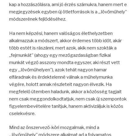
kap a hozzászólásra, ami jó érzés számukra, hanem mert e
megjegyzések egyben új ötletforrások is a „Jövőműhely”
módszerének fejlődéséhez.
Ha nem képzési, hanem valóságos élethelyzetben
alkalmazzuk a módszert, akkor érdemes több időt, akár
több estét is rászánni, mert azok, akik nem szokták a
„fejmunkát” (ahogy egy mezőgazdaságban fizikai
munkát végző asszony mondta egyszer, aki részt vett
egy „Jövőműhelyen”), azok tehát nagyon hamar
elfáradnak és érdektelenné válnak a műhelymunka
végére, holott annak részleteit nagyon élvezik. Ha
megfelelő ütemben haladunk, akkor a közösség tagjait
nem csak meggondolkodtatjuk, nem csak új szempontok
figyelembevételére tanítjuk, hanem aktivizáljuk is közös
cselekvésre.
Mind az önszervező-köri mozgalmak, mind a
„Jövőműhely” módszere alkalmat ad a folyamatos