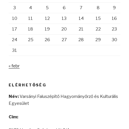
3
4
5
6
7
8
9
10
11
12
13
14
15
16
17
18
19
20
21
22
23
24
25
26
27
28
29
30
31
« febr
ELÉRHETŐSÉG
Név:
Varsányi Faluszépítő Hagyományőrző és Kulturális
Egyesület
Cím: