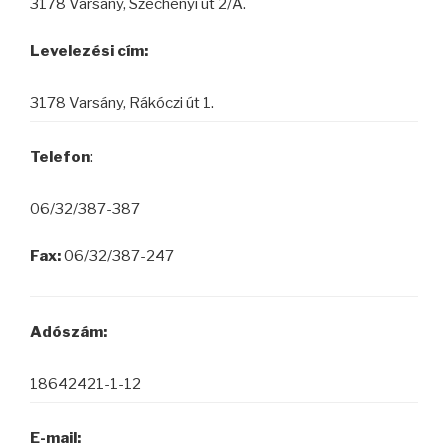
3178 Varsány, Széchenyi út 2/A.
Levelezési cím:
3178 Varsány, Rákóczi út 1.
Telefon
:
06/32/387-387
Fax:
06/32/387-247
Adószám:
18642421-1-12
E-mail: