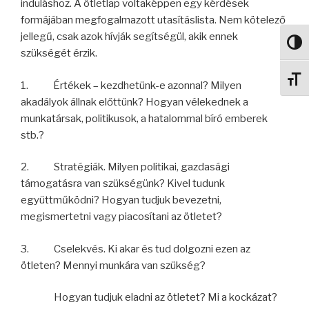
induláshoz. A ötletlap voltaképpen egy kérdések
formájában megfogalmazott utasításlista. Nem kötelező
jellegű, csak azok hívják segítségül, akik ennek
Nagy 
szükségét érzik.
Betű
1. Értékek – kezdhetünk-e azonnal? Milyen
akadályok állnak előttünk? Hogyan vélekednek a
munkatársak, politikusok, a hatalommal bíró emberek
stb.?
2. Stratégiák. Milyen politikai, gazdasági
támogatásra van szükségünk? Kivel tudunk
együttműködni? Hogyan tudjuk bevezetni,
megismertetni vagy piacosítani az ötletet?
3. Cselekvés. Ki akar és tud dolgozni ezen az
ötleten? Mennyi munkára van szükség?
Hogyan tudjuk eladni az ötletet? Mi a kockázat?