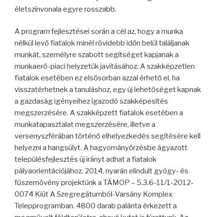
életszínvonala egyre rosszabb.
A program fejlesztései során a cél az, hogy a munka
nélkül levő fiatalok minél rövidebb időn belül találjanak
munkát, személyre szabott segítséget kapjanak a
munkaerő-piaci helyzetük javításához. A szakképzetlen
fiatalok esetében ez elsősorban azzal érhető el, ha
visszatérhetnek a tanuláshoz, egy új lehetőséget kapnak
a gazdaság igényeihez igazodó szakképesítés
megszerzésére. A szakképzett fiatalok esetében a
munkatapasztalat megszerzésére, illetve a
versenyszférában történő elhelyezkedés segítésére kell
helyezni a hangsúlyt. A hagyományőrzésbe ágyazott
településfejlesztés új irányt adhat a fiatalok
pályaorientációjához. 2014. nyarán elindult gyógy- és
fűszernövény projektünk a TÁMOP – 5.3.6-11/1-2012-
0074 Kiút A Szegregátumból-Varsány Komplex
Telepprogramban. 4800 darab palánta érkezett a