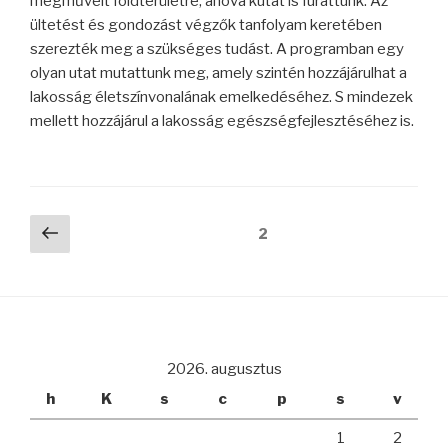
megművelt földterületre, ahová kutat is fúrattunk. Az
ültetést és gondozást végzők tanfolyam keretében
szerezték meg a szükséges tudást. A programban egy
olyan utat mutattunk meg, amely szintén hozzájárulhat a
lakosság életszínvonalának emelkedéséhez. S mindezek
mellett hozzájárul a lakosság egészségfejlesztéséhez is.
Bejegyzés
Előző
Oldal
2
oldal
navigáció
2026. augusztus
h
K
s
c
p
s
v
1
2