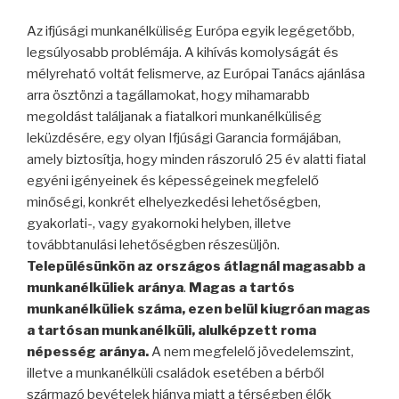
Az ifjúsági munkanélküliség Európa egyik legégetőbb,
legsúlyosabb problémája. A kihívás komolyságát és
mélyreható voltát felismerve, az Európai Tanács ajánlása
arra ösztönzi a tagállamokat, hogy mihamarabb
megoldást találjanak a fiatalkori munkanélküliség
leküzdésére, egy olyan Ifjúsági Garancia formájában,
amely biztosítja, hogy minden rászoruló 25 év alatti fiatal
egyéni igényeinek és képességeinek megfelelő
minőségi, konkrét elhelyezkedési lehetőségben,
gyakorlati-, vagy gyakornoki helyben, illetve
továbbtanulási lehetőségben részesüljön.
Településünkön az országos átlagnál magasabb a
munkanélküliek aránya
.
Magas a tartós
munkanélküliek száma, ezen belül kiugróan magas
a tartósan munkanélküli, alulképzett roma
népesség aránya.
A nem megfelelő jövedelemszint,
illetve a munkanélküli családok esetében a bérből
származó bevételek hiánya miatt a térségben élők